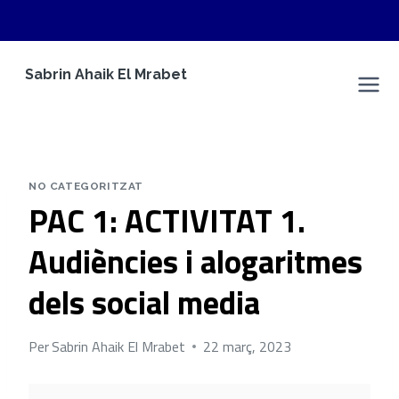
Vés
Sabrin Ahaik El Mrabet
al
Espai Personal
contingut
NO CATEGORITZAT
PAC 1: ACTIVITAT 1.
Audiències i alogaritmes
dels social media
Per
Sabrin Ahaik El Mrabet
22 març, 2023