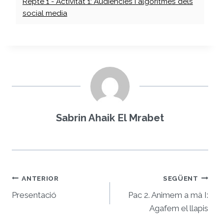
Repte 1 - Activitat 1: Audiències i algoritmes dels
social media
Sabrin Ahaik El Mrabet
Navegació
ANTERIOR
SEGÜENT
d'entrades
Presentació
Pac 2. Animem a mà I:
Agafem el llapis