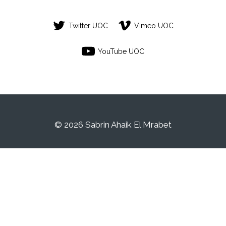
Twitter UOC
Vimeo UOC
YouTube UOC
© 2026 Sabrin Ahaik El Mrabet
Aquest és un espai de treball personal
d'un/a estudiant de la Universitat Oberta de
Catalunya. Qualsevol contingut publicat en
aquest espai és responsabilitat del seu
autor/a.