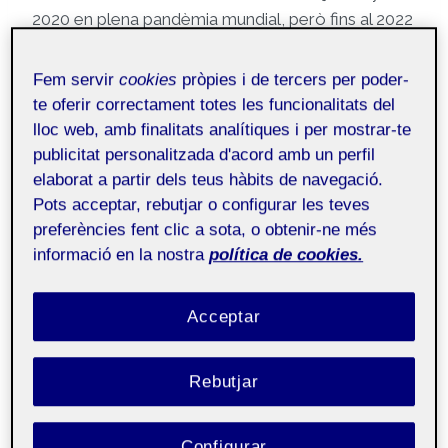
2020 en plena pandèmia mundial, però fins al 2022
no va arribar a la fama en la qual es troba
actualment, fins al punt de ser l’aplicació més
Fem servir
cookies
pròpies i de tercers per poder-
descarregada des d’iPhone al mes de setembre
te oferir correctament totes les funcionalitats del
del mateix any.
lloc web, amb finalitats analítiques i per mostrar-te
publicitat personalitzada d'acord amb un perfil
elaborat a partir dels teus hàbits de navegació.
BeReal, a diferència de la resta de xarxes socials,
Pots acceptar, rebutjar o configurar les teves
no tracta de fer una publicació i esperar a rebre
preferències fent clic a sota, o obtenir-ne més
«
likes
» i comentaris, sinó que un cop al dia envia
informació en la nostra
política de cookies.
una notificació als seus usuaris perquè facin una
fotografia del moment en el qual es troben, sense
Acceptar
la possibilitat d’edició o penjar fotografies ja fetes,
han de ser del moment exacte i en publicar la
imatge, llavors permet veure el que les persones
Rebutjar
que segueixen hagin penjat. D’aquesta forma evita
el que Instagram provoca, la necessitat de
Configurar