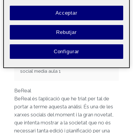
Repte 1 – Activitat 3:
Acceptar
Audiències i algoritmes dels
social media
Rebutjar
Per
Sabrin Ahaik El Mrabet
30 març, 2023
Configurar
Comunicacio i
Públic
continguts en
social media aula 1
BeReal
BeReal és l’aplicació que he triat per tal de
portar a terme aquesta anàlisi. És una de les
xarxes socials del moment i la gran novetat,
que intenta mostrar a la societat que no és
necessari tanta edició i planificació per una