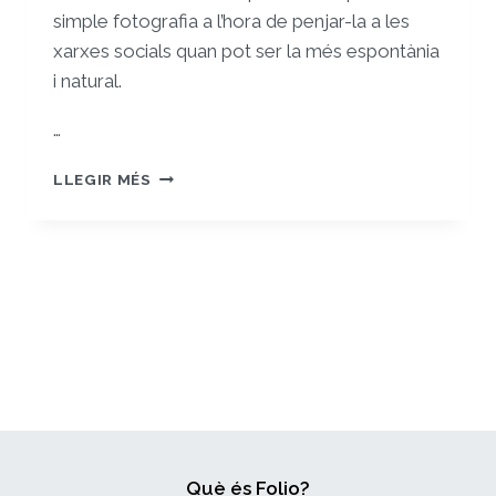
simple fotografia a l’hora de penjar-la a les
xarxes socials quan pot ser la més espontània
i natural.
…
REPTE
LLEGIR MÉS
1
–
ACTIVITAT
3:
AUDIÈNCIES
I
ALGORITMES
DELS
SOCIAL
MEDIA
Què és Folio?