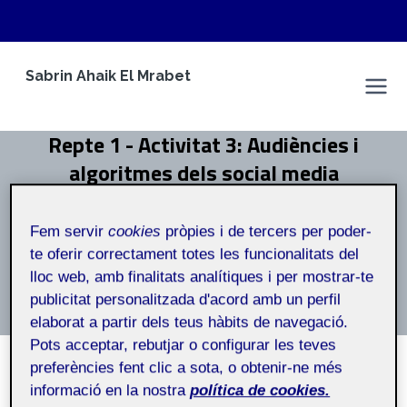
Vés
Sabrin Ahaik El Mrabet
al
Espai Personal
contingut
Repte 1 - Activitat 3: Audiències i
algoritmes dels social media
Inici
/
Repte 1 - Activitat 3: Audiències i algoritmes dels
Fem servir
cookies
pròpies i de tercers per poder-
social media
te oferir correctament totes les funcionalitats del
lloc web, amb finalitats analítiques i per mostrar-te
Repte 1 – Activitat 3: Audiències i algoritmes dels
publicitat personalitzada d'acord amb un perfil
social media
elaborat a partir dels teus hàbits de navegació.
Pots acceptar, rebutjar o configurar les teves
preferències fent clic a sota, o obtenir-ne més
informació en la nostra
política de cookies.
NO CATEGORITZAT