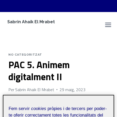
Vés
Sabrin Ahaik El Mrabet
al
Espai Personal
contingut
NO CATEGORITZAT
PAC 5. Animem
digitalment II
Per
Sabrin Ahaik El Mrabet
29 maig, 2023
Fem servir
cookies
pròpies i de tercers per poder-
Animació
Públic
te oferir correctament totes les funcionalitats del