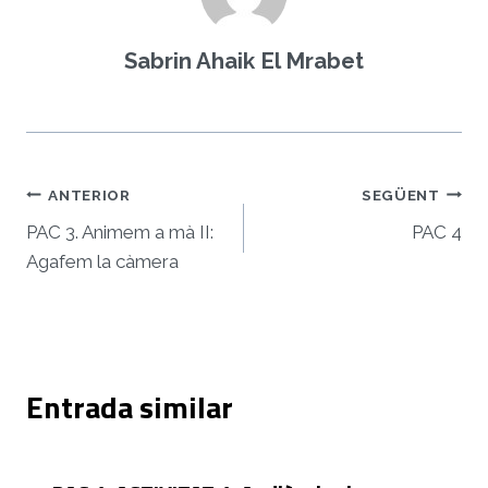
Sabrin Ahaik El Mrabet
Navegació
ANTERIOR
SEGÜENT
d'entrades
PAC 3. Animem a mà II:
PAC 4
Agafem la càmera
Entrada similar