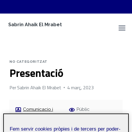
Vés
Sabrin Ahaik El Mrabet
al
Espai Personal
contingut
NO CATEGORITZAT
Presentació
Per
Sabrin Ahaik El Mrabet
4 març, 2023
Comunicacio i
Públic
continguts en social
media aula 1
Fem servir
cookies
pròpies i de tercers per poder-