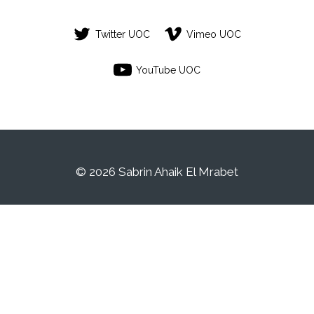
Twitter UOC
Vimeo UOC
YouTube UOC
© 2026 Sabrin Ahaik El Mrabet
Aquest és un espai de treball personal
d'un/a estudiant de la Universitat Oberta de
Catalunya. Qualsevol contingut publicat en
aquest espai és responsabilitat del seu
autor/a.