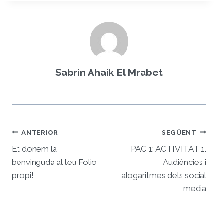
Sabrin Ahaik El Mrabet
Navegació
ANTERIOR
SEGÜENT
d'entrades
Et donem la
PAC 1: ACTIVITAT 1.
benvinguda al teu Folio
Audiències i
propi!
alogaritmes dels social
media