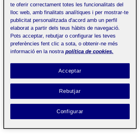
te oferir correctament totes les funcionalitats del
Hola,
lloc web, amb finalitats analítiques i per mostrar-te
publicitat personalitzada d'acord amb un perfil
elaborat a partir dels teus hàbits de navegació.
em dic Sabrin Ahaik, tinc 22 anys i sóc de Girona
Pots acceptar, rebutjar o configurar les teves
però actualment visc a Riga, Letònia.
preferències fent clic a sota, o obtenir-ne més
Sóc hostessa de vol a l’empresa airBaltic i vaig
informació en la nostra
política de cookies.
començar a la UOC perquè era la única forma de
treure’m una carrera amb el tipus de feina que tinc.
Acceptar
I de moment porto quatre anys i no puc estar més
contenta.
Rebutjar
encantada
Configurar
Benvinguda